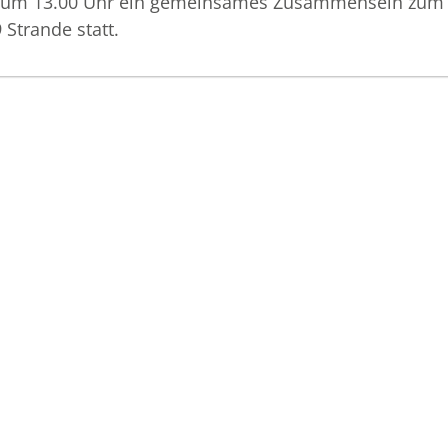
det um 13.00 Uhr ein gemeinsames Zusammensein zum
Strande statt.
.