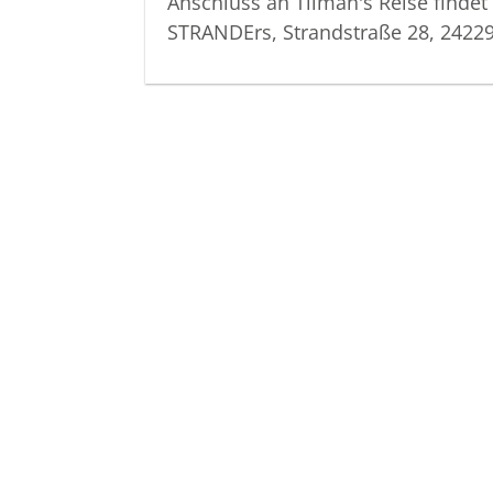
Anschluss an Tilman's Reise fin
STRANDErs, Strandstraße 28, 24229 
Martens Bestattungen e.K
Wörthstraße 7/9
24116
Kiel
Tel.
0431 - 1 50 55