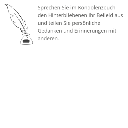
Sprechen Sie im Kondolenzbuch
Mit guten Wünschen
den Hinterbliebenen Ihr Beileid aus
Dr. Gerd Erdmann, Dr. Alexander
und teilen Sie persönliche
Erdmann und Katharina Ballin, geb.
Gedanken und Erinnerungen mit
Erdmann
anderen.
Bilder