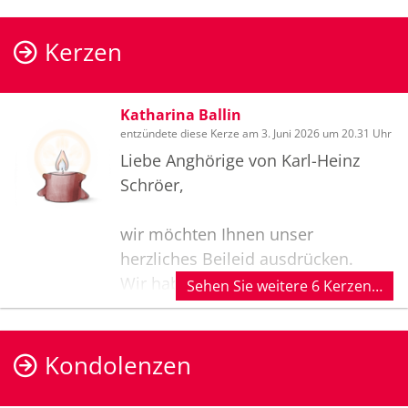
Kerzen
Katharina Ballin
entzündete diese Kerze am 3. Juni 2026 um 20.31 Uhr
Liebe Anghörige von Karl-Heinz
Schröer,
wir möchten Ihnen unser
herzliches Beileid ausdrücken.
Wir haben Herrn Schröer als
Sehen Sie weitere 6 Kerzen…
kompetenten, verbindlichen Lehrer,
Kollegen und Menschen in
Erinnerung. Katharina denkt gerne
Kondolenzen
an die samstägliche Tanz-AG der
KGS in der 5. Stunde zurück.